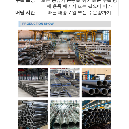
수출 포장
모든 종류의 운송을 위한 표준 수출 항
우리 에 관한 것
해 용품 패키지,또는 필요에 따라
배달 시간
빠른 배송 7 일 또는 주문량까지
공장 투어
품질 관리
저희와 연락
뉴스
추운 압연 스테인리스강 시트
추운 압연 스테인리스강 코일
뜨거운 압연 스테인리스강 시트
뜨거운 압연 스테인리스강 코일