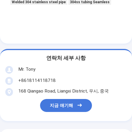
Welded 304 stainless steel pipe
304ss tubing Seamless
연락처 세부 사항
Mr. Tony
+8618114118718
168 Qiangao Road, Liangxi District, 우시, 중국
지금 얘기해