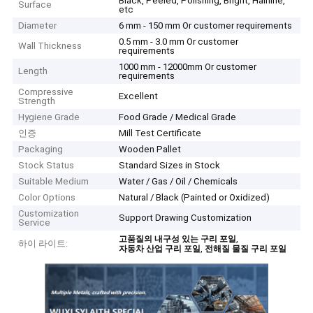
Black, Peeled, Polishing, Bright, Hairline,
Surface
etc
Diameter
6 mm - 150 mm Or customer requirements
0.5 mm - 3.0 mm Or customer
Wall Thickness
requirements
1000 mm - 12000mm Or customer
Length
requirements
Compressive
Excellent
Strength
Hygiene Grade
Food Grade / Medical Grade
인증
Mill Test Certificate
Packaging
Wooden Pallet
Stock Status
Standard Sizes in Stock
Suitable Medium
Water / Gas / Oil / Chemicals
Color Options
Natural / Black (Painted or Oxidized)
Customization
Support Drawing Customization
Service
,
고품질의 내구성 있는 구리 포일
하이 라이트:
,
자동차 산업 구리 포일
전해질 물질 구리 포일