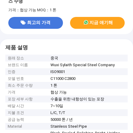
스 수명
가격：협상 가능
MOQ：1 톤
최고의 가격
지금 얘기해
제품 설명
원래 장소
중국
브랜드 이름
Wuxi Sylaith Special Steel Company
인증
ISO9001
모델 번호
C11000 C2800
최소 주문 수량
1 톤
가격
협상 가능
포장 세부 사항
수출을 위한 내항성이 있는 포장
배달 시간
7~10일
지불 조건
L/C, T/T
공급 능력
50000 톤 / 년
Material
Stainless Steel Pipe