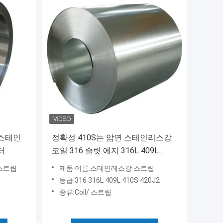
 스테인
정확성 410S는 압연 스테인리스강
터
코일 316 슬릿 에지 316L 409L
420J2를 뜨겁게 합니다
 스트립
제품 이름:스테인레스강 스트립
등급:316 316L 409L 410S 420J2
종류:Coil/ 스트립