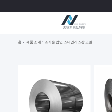
홈
제품 소개
뜨거운 압연 스테인리스강 코일