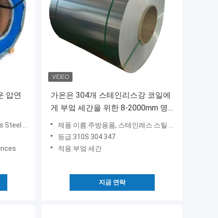
운 압연
가온은 304개 스테인리스강 코일에
게 부엌 세간을 위한 8-2000mm 명
부를 말아주었습니다
eel Coil
제품 이름:주방용품, 스테인레스 스틸 스핀
등급:310S 304 347
ances
적용:부엌 세간
지금 연락