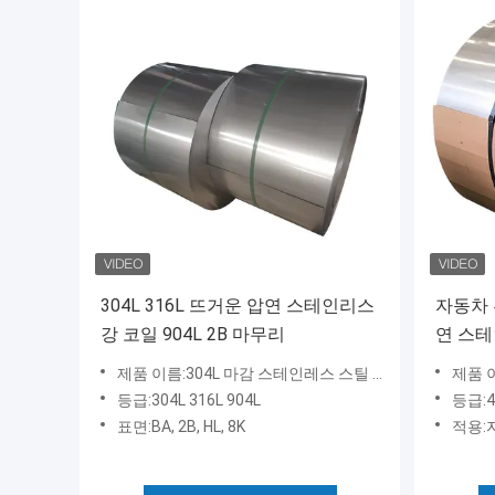
304L 316L 뜨거운 압연 스테인리스
자동차 
강 코일 904L 2B 마무리
연 스테
밀리미터
제품 이름:304L 마감 스테인레스 스틸 코일
제품 이
등급:304L 316L 904L
등급:4
표면:BA, 2B, HL, 8K
적용: