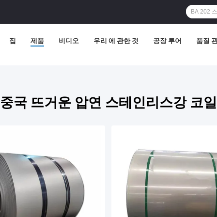
집
제품
비디오
우리 에 관한 것
공장 투어
품질 
중국 뜨거운 압연 스테인리스강 코일