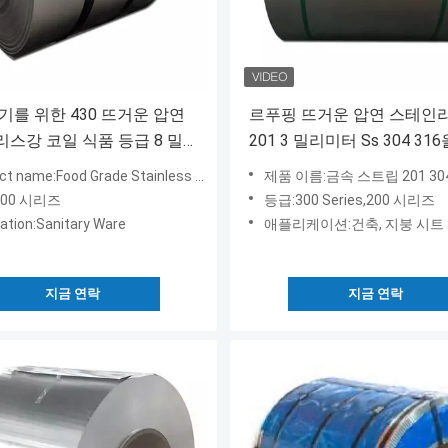
기를 위한 430 뜨거운 압연
르푸핑 뜨거운 압연 스테인
스강 코일 식품 등급 8 밀
201 3 밀리미터 Ss 304 31
감습니다
 name:Food Grade Stainless Steel Coil
제품 이름:금속 스트립 201 304 스테인리스 
400 시리즈
등급:300 Series,200 시리즈
cation:Sanitary Ware
애플리케이션:건축, 지붕 시트
지금 연락
지금 연락