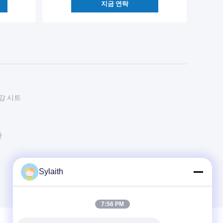
지금 연락
강 시트
판
Sylaith
7:56 PM