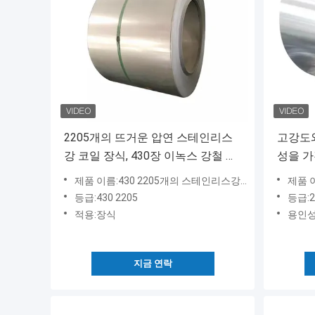
2205개의 뜨거운 압연 스테인리스
고강도와
강 코일 장식, 430장 이녹스 강철 시
성을 가
트
스틸 
제품 이름:430 2205개의 스테인리스강 코일
제품 
등급:430 2205
등급:2
적용:장식
용인성:
지금 연락