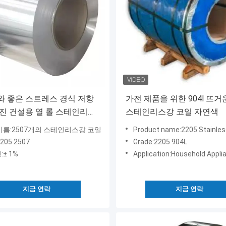
 좋은 스트레스 경식 저항
가전 제품을 위한 904l 뜨거
진 건설용 열 롤 스테인리스
스테인리스강 코일 자연색
코일
이름:2507개의 스테인리스강 코일
Product name:2205 Stainless St
205 2507
Grade:2205 904L
± 1%
Application:Household Appli
지금 연락
지금 연락