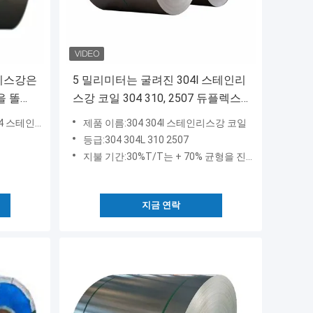
리스강은
5 밀리미터는 굴려진 304l 스테인리
6을 똘똘
스강 코일 304 310, 2507 듀플렉스
강 코일을 뜨겁게 합니다
스틸 시트 코일
제품 이름:304 304l 스테인리스강 코일
등급:304 304L 310 2507
지불 기간:30%T/T는 + 70% 균형을 진보시킵니다
지금 연락