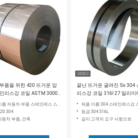
부품을 위한 420 뜨거운 압
끝난 뜨거운 굴려진 Ss 304
인리스강 코일 ASTM 3000
리스강 코일 316l 27 밀리미
 304
름:자동차 부품 스테인레스 스틸 코일
제품 이름:304 스테인레스강
20 304
등급:304 316L
자동차 부품, 건축
길이:고객의 요구 사항으로